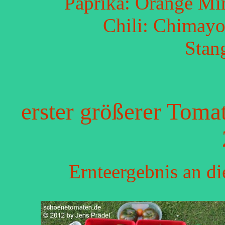
Paprika: Orange Mir
Chili: Chimayo
Stan
erster größerer Toma
Ernteergebnis an d